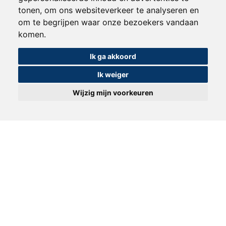
leveren. Van EPS tot glaswol - elk materiaal
tonen, om ons websiteverkeer te analyseren en
wordt gekozen op basis van duurzaamheid,
om te begrijpen waar onze bezoekers vandaan
efficiëntie en milieuvriendelijkheid.
komen.
Ik ga akkoord
Ik weiger
Wijzig mijn voorkeuren