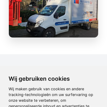
Kwalitatieve
Wij gebruiken cookies
isolatiematerialen
Wij maken gebruik van cookies en andere
tracking-technologieën om uw surfervaring op
Wij selecteren uitsluitend de beste
onze website te verbeteren, om
isolatiematerialen die bewezen resultaten
gepersonaliseerde inhoud en advertenties te